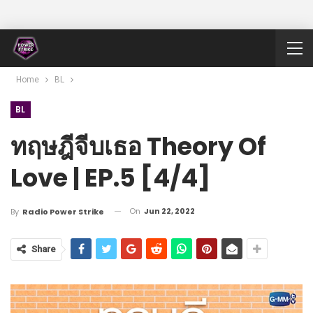
Home
BL
BL
ทฤษฎีจีบเธอ Theory Of
Love | EP.5 [4/4]
On
Jun 22, 2022
By
Radio Power Strike
Share