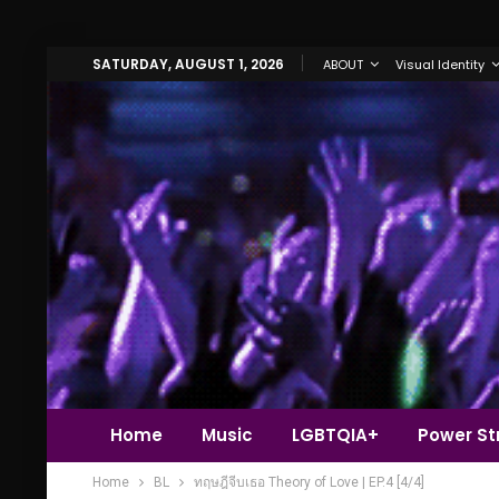
SATURDAY, AUGUST 1, 2026
ABOUT
Visual Identity
Home
Music
LGBTQIA+
Power Str
Home
BL
ทฤษฎีจีบเธอ Theory of Love | EP.4 [4/4]