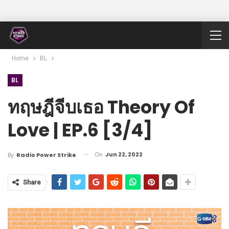
Home
BL
BL
ทฤษฎีจีบเธอ Theory Of
Love | EP.6 [3/4]
On
Jun 22, 2022
By
Radio Power Strike
Share